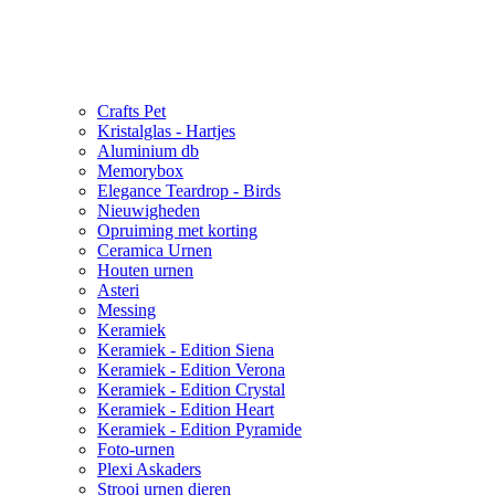
Crafts Pet
Kristalglas - Hartjes
Aluminium db
Memorybox
Elegance Teardrop - Birds
Nieuwigheden
Opruiming met korting
Ceramica Urnen
Houten urnen
Asteri
Messing
Keramiek
Keramiek - Edition Siena
Keramiek - Edition Verona
Keramiek - Edition Crystal
Keramiek - Edition Heart
Keramiek - Edition Pyramide
Foto-urnen
Plexi Askaders
Strooi urnen dieren