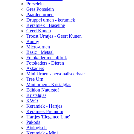
Porselein
Gres Porselein
Paarden urnen
Druppel urnen - keramiek
Keramiek - Baseline
Geert Kunen
Troost Urntjes - Geert Kunen
Bunny
Micro-urnen
Basic - Metaal
Fotokader met afdruk
Fotokaders - Dieren
Askaders
Mini Urnen - personaliseerbaar
Tree Urn
Mini urnen - Kristalglas
Edition Naturstof
Kristalglas
KWO
Keramiek - Hartjes
Keramiek Premium
Hartjes 'Elegance Line'
Pakoda
Biologisch
Keramiek - Mini