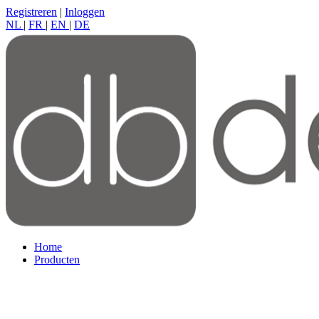
Registreren
|
Inloggen
NL
|
FR
|
EN
|
DE
Home
Producten