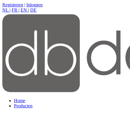
Registreren
|
Inloggen
NL
|
FR
|
EN
|
DE
Home
Producten