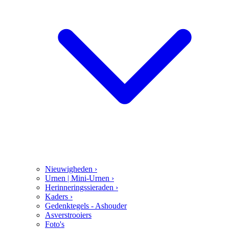
Nieuwigheden
›
Urnen | Mini-Urnen
›
Herinneringssieraden
›
Kaders
›
Gedenktegels - Ashouder
Asverstrooiers
Foto's