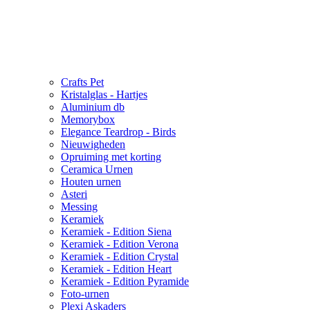
Crafts Pet
Kristalglas - Hartjes
Aluminium db
Memorybox
Elegance Teardrop - Birds
Nieuwigheden
Opruiming met korting
Ceramica Urnen
Houten urnen
Asteri
Messing
Keramiek
Keramiek - Edition Siena
Keramiek - Edition Verona
Keramiek - Edition Crystal
Keramiek - Edition Heart
Keramiek - Edition Pyramide
Foto-urnen
Plexi Askaders