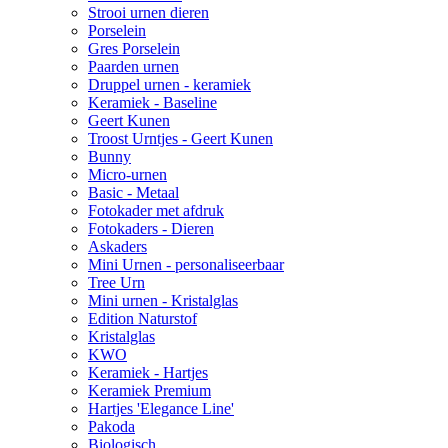
Strooi urnen dieren
Porselein
Gres Porselein
Paarden urnen
Druppel urnen - keramiek
Keramiek - Baseline
Geert Kunen
Troost Urntjes - Geert Kunen
Bunny
Micro-urnen
Basic - Metaal
Fotokader met afdruk
Fotokaders - Dieren
Askaders
Mini Urnen - personaliseerbaar
Tree Urn
Mini urnen - Kristalglas
Edition Naturstof
Kristalglas
KWO
Keramiek - Hartjes
Keramiek Premium
Hartjes 'Elegance Line'
Pakoda
Biologisch