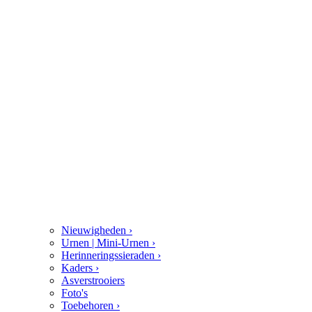
Nieuwigheden
›
Urnen | Mini-Urnen
›
Herinneringssieraden
›
Kaders
›
Asverstrooiers
Foto's
Toebehoren
›