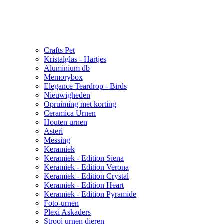
Crafts Pet
Kristalglas - Hartjes
Aluminium db
Memorybox
Elegance Teardrop - Birds
Nieuwigheden
Opruiming met korting
Ceramica Urnen
Houten urnen
Asteri
Messing
Keramiek
Keramiek - Edition Siena
Keramiek - Edition Verona
Keramiek - Edition Crystal
Keramiek - Edition Heart
Keramiek - Edition Pyramide
Foto-urnen
Plexi Askaders
Strooi urnen dieren