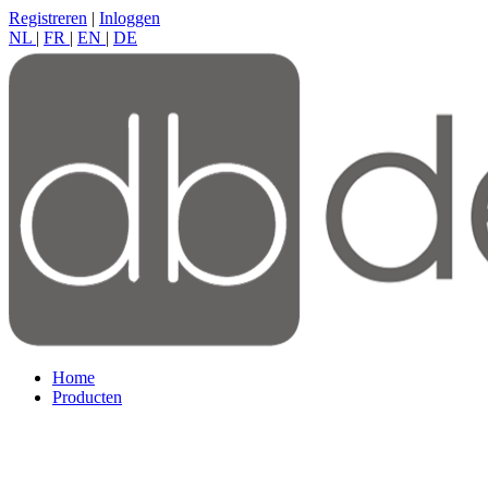
Registreren
|
Inloggen
NL
|
FR
|
EN
|
DE
Home
Producten