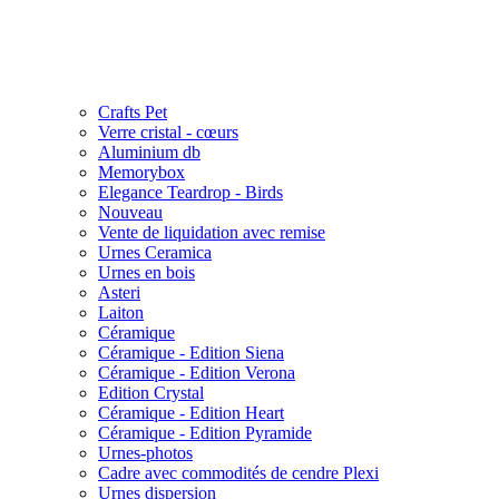
Crafts Pet
Verre cristal - cœurs
Aluminium db
Memorybox
Elegance Teardrop - Birds
Nouveau
Vente de liquidation avec remise
Urnes Ceramica
Urnes en bois
Asteri
Laiton
Céramique
Céramique - Edition Siena
Céramique - Edition Verona
Edition Crystal
Céramique - Edition Heart
Céramique - Edition Pyramide
Urnes-photos
Cadre avec commodités de cendre Plexi
Urnes dispersion