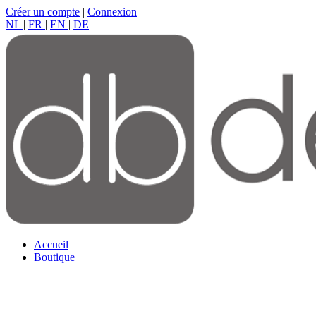
Créer un compte
|
Connexion
NL
|
FR
|
EN
|
DE
Accueil
Boutique