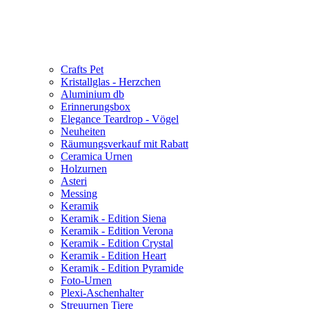
Crafts Pet
Kristallglas - Herzchen
Aluminium db
Erinnerungsbox
Elegance Teardrop - Vögel
Neuheiten
Räumungsverkauf mit Rabatt
Ceramica Urnen
Holzurnen
Asteri
Messing
Keramik
Keramik - Edition Siena
Keramik - Edition Verona
Keramik - Edition Crystal
Keramik - Edition Heart
Keramik - Edition Pyramide
Foto-Urnen
Plexi-Aschenhalter
Streuurnen Tiere