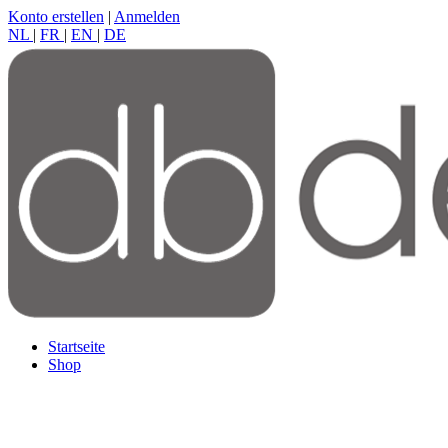
Konto erstellen
|
Anmelden
NL
|
FR
|
EN
|
DE
Startseite
Shop