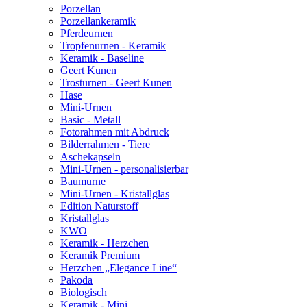
Porzellan
Porzellankeramik
Pferdeurnen
Tropfenurnen - Keramik
Keramik - Baseline
Geert Kunen
Trosturnen - Geert Kunen
Hase
Mini-Urnen
Basic - Metall
Fotorahmen mit Abdruck
Bilderrahmen - Tiere
Aschekapseln
Mini-Urnen - personalisierbar
Baumurne
Mini-Urnen - Kristallglas
Edition Naturstoff
Kristallglas
KWO
Keramik - Herzchen
Keramik Premium
Herzchen „Elegance Line“
Pakoda
Biologisch
Keramik - Mini