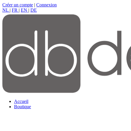
Créer un compte
|
Connexion
NL
|
FR
|
EN
|
DE
Accueil
Boutique