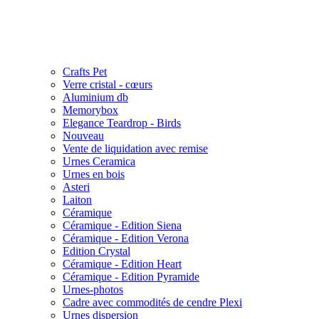
Crafts Pet
Verre cristal - cœurs
Aluminium db
Memorybox
Elegance Teardrop - Birds
Nouveau
Vente de liquidation avec remise
Urnes Ceramica
Urnes en bois
Asteri
Laiton
Céramique
Céramique - Edition Siena
Céramique - Edition Verona
Edition Crystal
Céramique - Edition Heart
Céramique - Edition Pyramide
Urnes-photos
Cadre avec commodités de cendre Plexi
Urnes dispersion