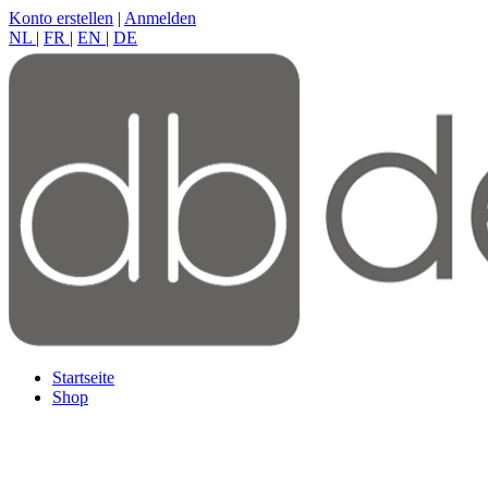
Konto erstellen
|
Anmelden
NL
|
FR
|
EN
|
DE
Startseite
Shop