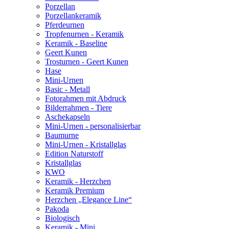
Porzellan
Porzellankeramik
Pferdeurnen
Tropfenurnen - Keramik
Keramik - Baseline
Geert Kunen
Trosturnen - Geert Kunen
Hase
Mini-Urnen
Basic - Metall
Fotorahmen mit Abdruck
Bilderrahmen - Tiere
Aschekapseln
Mini-Urnen - personalisierbar
Baumurne
Mini-Urnen - Kristallglas
Edition Naturstoff
Kristallglas
KWO
Keramik - Herzchen
Keramik Premium
Herzchen „Elegance Line“
Pakoda
Biologisch
Keramik - Mini