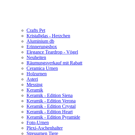
Crafts Pet
Kristallglas - Herzchen
Aluminium db
Erinnerungsbox
Elegance Teardrop - Vögel
Neuheiten
Räumungsverkauf mit Rabatt
Ceramica Urnen
Holzurnen
Asteri
Messing
Keramik
Keramik - Edition Siena
Keramik - Edition Verona
Keramik - Edition Crystal
Keramik - Edition Heart
Keramik - Edition Pyramide
Foto-Urnen
Plexi-Aschenhalter
Streuurnen Tiere