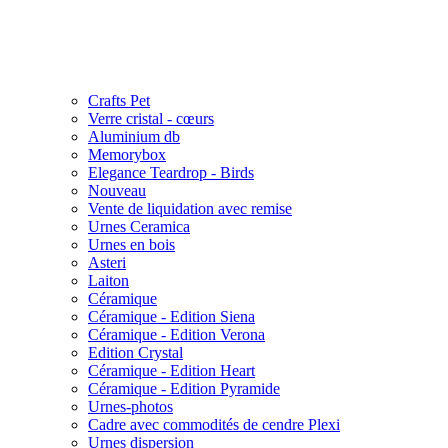
Crafts Pet
Verre cristal - cœurs
Aluminium db
Memorybox
Elegance Teardrop - Birds
Nouveau
Vente de liquidation avec remise
Urnes Ceramica
Urnes en bois
Asteri
Laiton
Céramique
Céramique - Edition Siena
Céramique - Edition Verona
Edition Crystal
Céramique - Edition Heart
Céramique - Edition Pyramide
Urnes-photos
Cadre avec commodités de cendre Plexi
Urnes dispersion