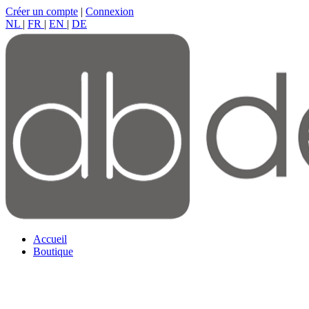
Créer un compte
|
Connexion
NL
|
FR
|
EN
|
DE
Accueil
Boutique