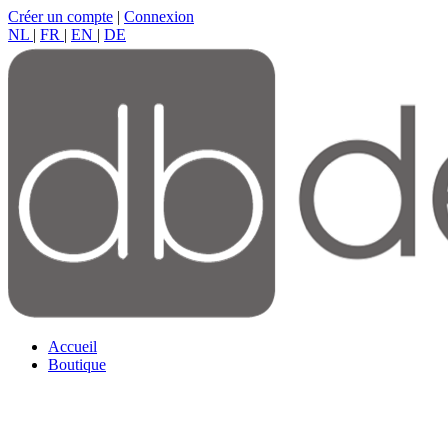
Créer un compte
|
Connexion
NL
|
FR
|
EN
|
DE
Accueil
Boutique