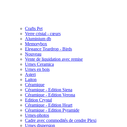
Crafts Pet
Verre cristal - cœurs
Aluminium db
Memorybox
Elegance Teardrop - Birds
Nouveau
Vente de liquidation avec remise
Urnes Ceramica
Urnes en bois
Asteri
Laiton
Céramique
Céramique - Edition Siena
Céramique - Edition Verona
Edition Crystal
Céramique - Edition Heart
Céramique - Edition Pyramide
Urnes-photos
Cadre avec commodités de cendre Plexi
Urnes dispersion