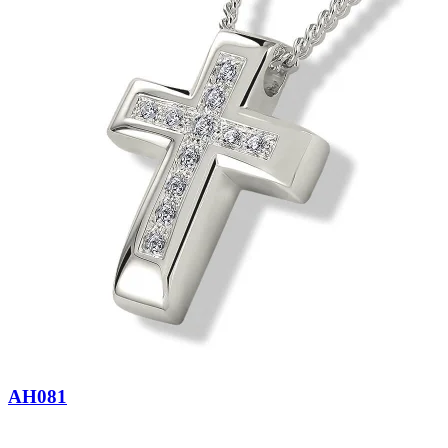
AH081