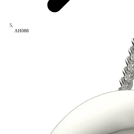
AH088