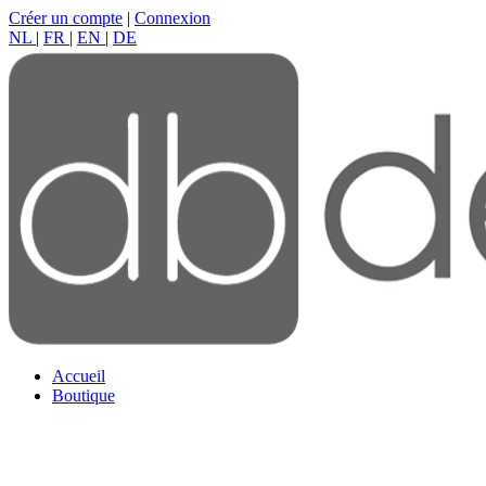
Créer un compte
|
Connexion
NL
|
FR
|
EN
|
DE
Accueil
Boutique