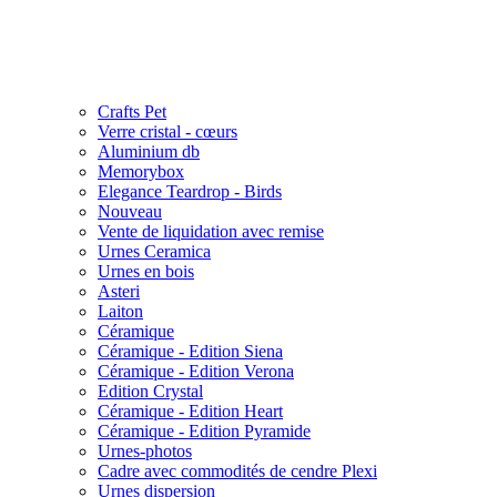
Crafts Pet
Verre cristal - cœurs
Aluminium db
Memorybox
Elegance Teardrop - Birds
Nouveau
Vente de liquidation avec remise
Urnes Ceramica
Urnes en bois
Asteri
Laiton
Céramique
Céramique - Edition Siena
Céramique - Edition Verona
Edition Crystal
Céramique - Edition Heart
Céramique - Edition Pyramide
Urnes-photos
Cadre avec commodités de cendre Plexi
Urnes dispersion