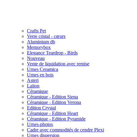
Crafts Pet
Verre cristal - cœurs
Aluminium db
Memorybox
Elegance Teardrop - Birds
Nouveau
Vente de liquidation avec remise
Urnes Ceramica
Urnes en bois
Asteri
Laiton
Céramique
Céramique - Edition Siena
Céramique - Edition Verona
Edition Crystal
Céramique - Edition Heart
Céramique - Edition Pyramide
Urnes-photos
Cadre avec commodités de cendre Plexi
Urnes dispersion