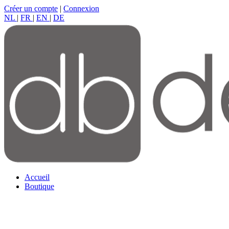
Créer un compte
|
Connexion
NL
|
FR
|
EN
|
DE
Accueil
Boutique