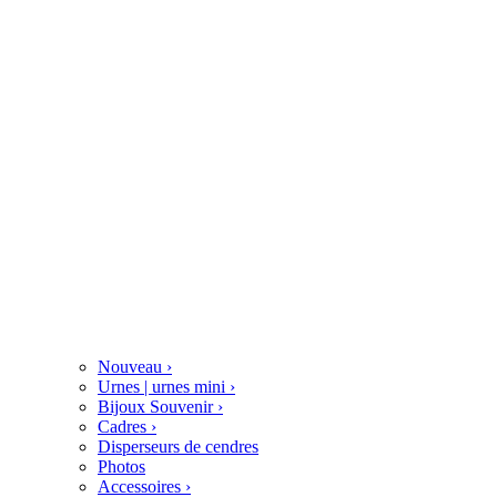
Nouveau
›
Urnes | urnes mini
›
Bijoux Souvenir
›
Cadres
›
Disperseurs de cendres
Photos
Accessoires
›