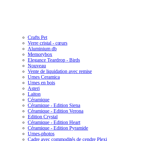
Crafts Pet
Verre cristal - cœurs
Aluminium db
Memorybox
Elegance Teardrop - Birds
Nouveau
Vente de liquidation avec remise
Urnes Ceramica
Urnes en bois
Asteri
Laiton
Céramique
Céramique - Edition Siena
Céramique - Edition Verona
Edition Crystal
Céramique - Edition Heart
Céramique - Edition Pyramide
Urnes-photos
Cadre avec commodités de cendre Plexi