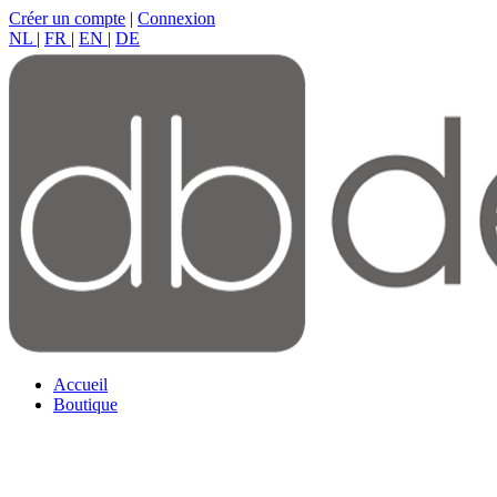
Créer un compte
|
Connexion
NL
|
FR
|
EN
|
DE
Accueil
Boutique