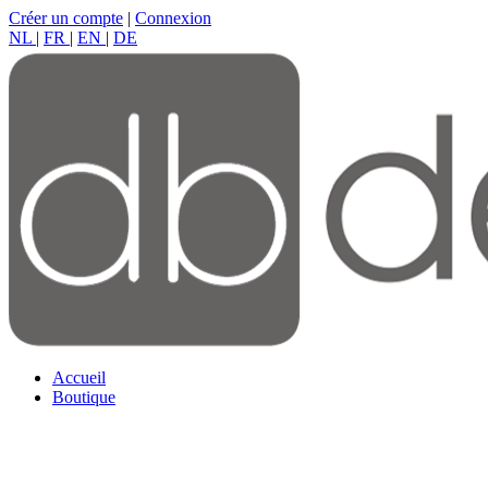
Créer un compte
|
Connexion
NL
|
FR
|
EN
|
DE
Accueil
Boutique