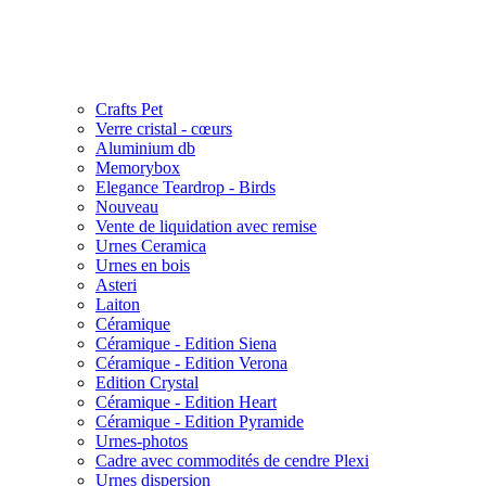
Crafts Pet
Verre cristal - cœurs
Aluminium db
Memorybox
Elegance Teardrop - Birds
Nouveau
Vente de liquidation avec remise
Urnes Ceramica
Urnes en bois
Asteri
Laiton
Céramique
Céramique - Edition Siena
Céramique - Edition Verona
Edition Crystal
Céramique - Edition Heart
Céramique - Edition Pyramide
Urnes-photos
Cadre avec commodités de cendre Plexi
Urnes dispersion