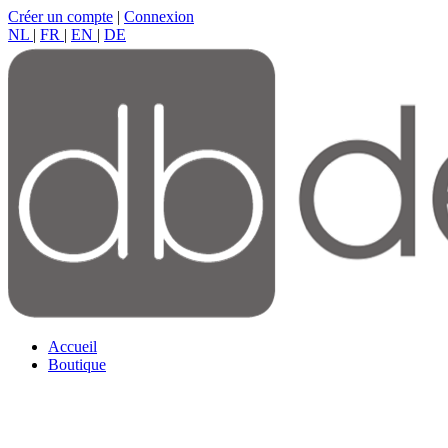
Créer un compte
|
Connexion
NL
|
FR
|
EN
|
DE
Accueil
Boutique