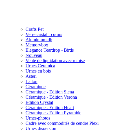
Crafts Pet
Verre cristal - cœurs
Aluminium db
Memorybox
Elegance Teardrop - Birds
Nouveau
Vente de liquidation avec remise
Urnes Ceramica
Urnes en bois
Asteri
Laiton
Céramique
Céramique - Edition Siena
Céramique - Edition Verona
Edition Crystal
Céramique - Edition Heart
Céramique - Edition Pyramide
Urnes-photos
Cadre avec commodités de cendre Plexi
Urnes dispersion