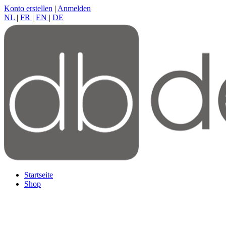
Konto erstellen
|
Anmelden
NL
|
FR
|
EN
|
DE
Startseite
Shop