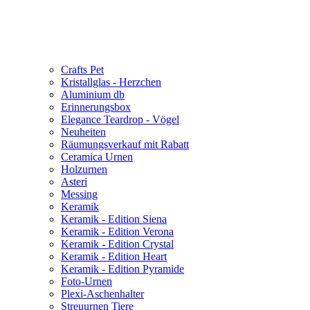
Crafts Pet
Kristallglas - Herzchen
Aluminium db
Erinnerungsbox
Elegance Teardrop - Vögel
Neuheiten
Räumungsverkauf mit Rabatt
Ceramica Urnen
Holzurnen
Asteri
Messing
Keramik
Keramik - Edition Siena
Keramik - Edition Verona
Keramik - Edition Crystal
Keramik - Edition Heart
Keramik - Edition Pyramide
Foto-Urnen
Plexi-Aschenhalter
Streuurnen Tiere