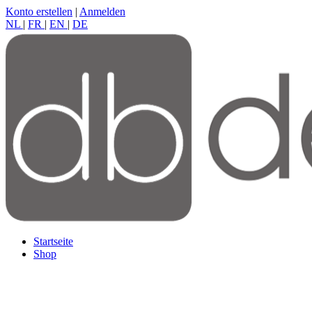
Konto erstellen
|
Anmelden
NL
|
FR
|
EN
|
DE
Startseite
Shop