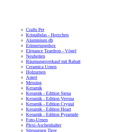
Crafts Pet
Kristallglas - Herzchen
Aluminium db
Erinnerungsbox
Elegance Teardrop - Vögel
Neuheiten
Räumungsverkauf mit Rabatt
Ceramica Urnen
Holzurnen
Asteri
Messing
Keramik
Keramik - Edition Siena
Keramik - Edition Verona
Keramik - Edition Crystal
Keramik - Edition Heart
Keramik - Edition Pyramide
Foto-Urnen
Plexi-Aschenhalter
Streuurnen Tiere