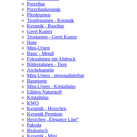
Porzellan
Porzellankeramik
Pferdeurnen
Tropfenurnen - Keramik
Keramik - Baseline
Geert Kunen
Trosturnen - Geert Kunen
Hase
Mini-Urnen
Basic - Metall
Fotorahmen mit Abdruck
Bilderrahmen - Tiere
Aschekapseln
Mini-Urnen - personalisierbar
Baumurne
Mini-Urnen - Kristallglas
Edition Naturstoff
Kristallglas
KWO
Keramik - Herzchen
Keramik Premium
Herzchen „Elegance Line“
Pakoda
Biologisch
Keramik - Mini