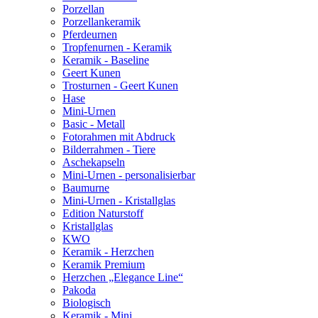
Porzellan
Porzellankeramik
Pferdeurnen
Tropfenurnen - Keramik
Keramik - Baseline
Geert Kunen
Trosturnen - Geert Kunen
Hase
Mini-Urnen
Basic - Metall
Fotorahmen mit Abdruck
Bilderrahmen - Tiere
Aschekapseln
Mini-Urnen - personalisierbar
Baumurne
Mini-Urnen - Kristallglas
Edition Naturstoff
Kristallglas
KWO
Keramik - Herzchen
Keramik Premium
Herzchen „Elegance Line“
Pakoda
Biologisch
Keramik - Mini