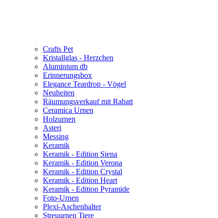
Crafts Pet
Kristallglas - Herzchen
Aluminium db
Erinnerungsbox
Elegance Teardrop - Vögel
Neuheiten
Räumungsverkauf mit Rabatt
Ceramica Urnen
Holzurnen
Asteri
Messing
Keramik
Keramik - Edition Siena
Keramik - Edition Verona
Keramik - Edition Crystal
Keramik - Edition Heart
Keramik - Edition Pyramide
Foto-Urnen
Plexi-Aschenhalter
Streuurnen Tiere