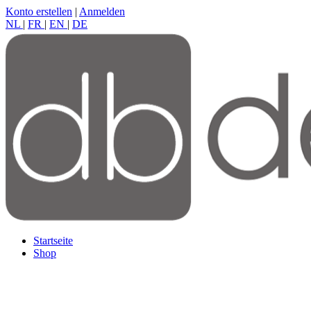
Konto erstellen
|
Anmelden
NL
|
FR
|
EN
|
DE
Startseite
Shop