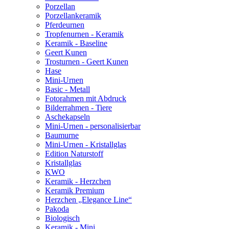
Porzellan
Porzellankeramik
Pferdeurnen
Tropfenurnen - Keramik
Keramik - Baseline
Geert Kunen
Trosturnen - Geert Kunen
Hase
Mini-Urnen
Basic - Metall
Fotorahmen mit Abdruck
Bilderrahmen - Tiere
Aschekapseln
Mini-Urnen - personalisierbar
Baumurne
Mini-Urnen - Kristallglas
Edition Naturstoff
Kristallglas
KWO
Keramik - Herzchen
Keramik Premium
Herzchen „Elegance Line“
Pakoda
Biologisch
Keramik - Mini