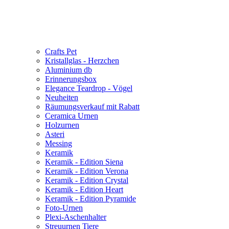
Crafts Pet
Kristallglas - Herzchen
Aluminium db
Erinnerungsbox
Elegance Teardrop - Vögel
Neuheiten
Räumungsverkauf mit Rabatt
Ceramica Urnen
Holzurnen
Asteri
Messing
Keramik
Keramik - Edition Siena
Keramik - Edition Verona
Keramik - Edition Crystal
Keramik - Edition Heart
Keramik - Edition Pyramide
Foto-Urnen
Plexi-Aschenhalter
Streuurnen Tiere