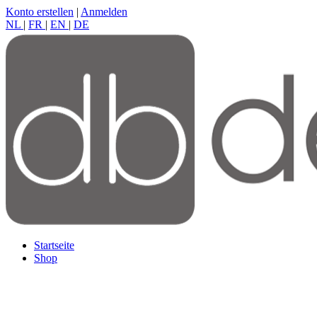
Konto erstellen
|
Anmelden
NL
|
FR
|
EN
|
DE
Startseite
Shop