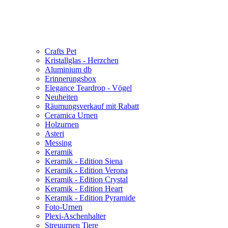
Crafts Pet
Kristallglas - Herzchen
Aluminium db
Erinnerungsbox
Elegance Teardrop - Vögel
Neuheiten
Räumungsverkauf mit Rabatt
Ceramica Urnen
Holzurnen
Asteri
Messing
Keramik
Keramik - Edition Siena
Keramik - Edition Verona
Keramik - Edition Crystal
Keramik - Edition Heart
Keramik - Edition Pyramide
Foto-Urnen
Plexi-Aschenhalter
Streuurnen Tiere