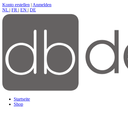
Konto erstellen
|
Anmelden
NL
|
FR
|
EN
|
DE
Startseite
Shop