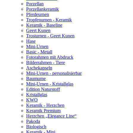
Porzellan
Porzellankeramik
Pferdeurnen
Tropfenurnen - Keramik
Keramik - Baseline
Geert Kunen
Trosturnen - Geert Kunen
Hase
Mini-Urnen
Basic - Metall
Fotorahmen mit Abdruck
Bilderrahmen - Tiere
Aschekapseln
Mini-Urnen - personalisierbar
Baumurne
Mini-Urnen - Kristallglas
Edition Naturstoff
Kristallglas
KWO
Keramik - Herzchen
Keramik Premium
Herzchen „Elegance Line“
Pakoda
Biologisch
Keramik - Mini