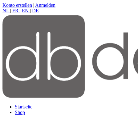
Konto erstellen
|
Anmelden
NL
|
FR
|
EN
|
DE
Startseite
Shop