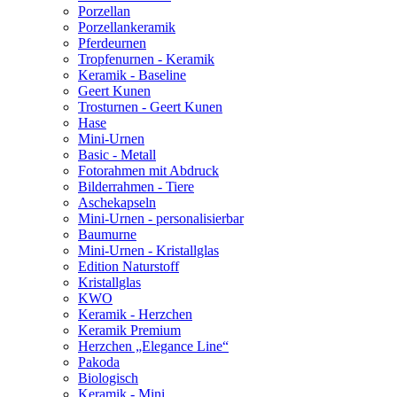
Porzellan
Porzellankeramik
Pferdeurnen
Tropfenurnen - Keramik
Keramik - Baseline
Geert Kunen
Trosturnen - Geert Kunen
Hase
Mini-Urnen
Basic - Metall
Fotorahmen mit Abdruck
Bilderrahmen - Tiere
Aschekapseln
Mini-Urnen - personalisierbar
Baumurne
Mini-Urnen - Kristallglas
Edition Naturstoff
Kristallglas
KWO
Keramik - Herzchen
Keramik Premium
Herzchen „Elegance Line“
Pakoda
Biologisch
Keramik - Mini