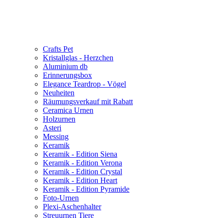
Crafts Pet
Kristallglas - Herzchen
Aluminium db
Erinnerungsbox
Elegance Teardrop - Vögel
Neuheiten
Räumungsverkauf mit Rabatt
Ceramica Urnen
Holzurnen
Asteri
Messing
Keramik
Keramik - Edition Siena
Keramik - Edition Verona
Keramik - Edition Crystal
Keramik - Edition Heart
Keramik - Edition Pyramide
Foto-Urnen
Plexi-Aschenhalter
Streuurnen Tiere