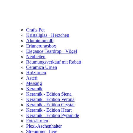
Crafts Pet
Kristallglas - Herzchen
Aluminium db
Erinnerungsbox
Elegance Teardrop - Vögel
Neuheiten
Räumungsverkauf mit Rabatt
Ceramica Urnen
Holzurnen
Asteri
Messing
Keramik
Keramik - Edition Siena
Keramik - Edition Verona
Keramik - Edition Crystal
Keramik - Edition Heart
Keramik - Edition Pyramide
Foto-Urnen
Plexi-Aschenhalter
Streuurnen Tiere