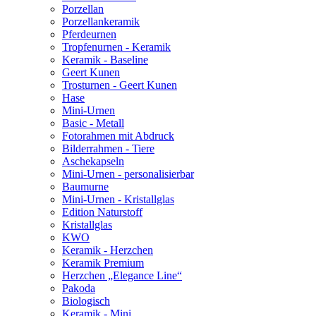
Porzellan
Porzellankeramik
Pferdeurnen
Tropfenurnen - Keramik
Keramik - Baseline
Geert Kunen
Trosturnen - Geert Kunen
Hase
Mini-Urnen
Basic - Metall
Fotorahmen mit Abdruck
Bilderrahmen - Tiere
Aschekapseln
Mini-Urnen - personalisierbar
Baumurne
Mini-Urnen - Kristallglas
Edition Naturstoff
Kristallglas
KWO
Keramik - Herzchen
Keramik Premium
Herzchen „Elegance Line“
Pakoda
Biologisch
Keramik - Mini