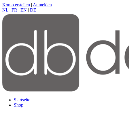
Konto erstellen
|
Anmelden
NL
|
FR
|
EN
|
DE
Startseite
Shop