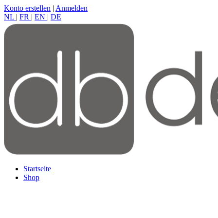
Konto erstellen
|
Anmelden
NL
|
FR
|
EN
|
DE
Startseite
Shop