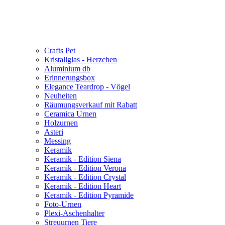
Crafts Pet
Kristallglas - Herzchen
Aluminium db
Erinnerungsbox
Elegance Teardrop - Vögel
Neuheiten
Räumungsverkauf mit Rabatt
Ceramica Urnen
Holzurnen
Asteri
Messing
Keramik
Keramik - Edition Siena
Keramik - Edition Verona
Keramik - Edition Crystal
Keramik - Edition Heart
Keramik - Edition Pyramide
Foto-Urnen
Plexi-Aschenhalter
Streuurnen Tiere