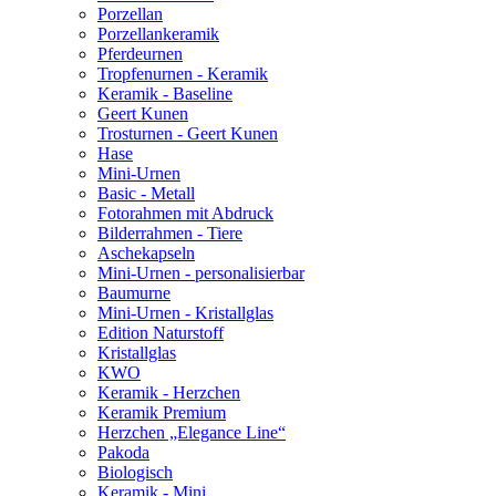
Porzellan
Porzellankeramik
Pferdeurnen
Tropfenurnen - Keramik
Keramik - Baseline
Geert Kunen
Trosturnen - Geert Kunen
Hase
Mini-Urnen
Basic - Metall
Fotorahmen mit Abdruck
Bilderrahmen - Tiere
Aschekapseln
Mini-Urnen - personalisierbar
Baumurne
Mini-Urnen - Kristallglas
Edition Naturstoff
Kristallglas
KWO
Keramik - Herzchen
Keramik Premium
Herzchen „Elegance Line“
Pakoda
Biologisch
Keramik - Mini