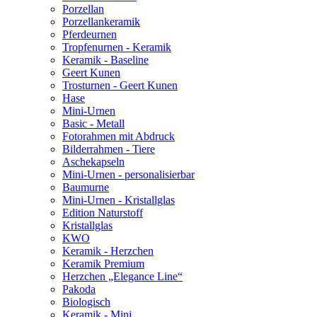
Porzellan
Porzellankeramik
Pferdeurnen
Tropfenurnen - Keramik
Keramik - Baseline
Geert Kunen
Trosturnen - Geert Kunen
Hase
Mini-Urnen
Basic - Metall
Fotorahmen mit Abdruck
Bilderrahmen - Tiere
Aschekapseln
Mini-Urnen - personalisierbar
Baumurne
Mini-Urnen - Kristallglas
Edition Naturstoff
Kristallglas
KWO
Keramik - Herzchen
Keramik Premium
Herzchen „Elegance Line“
Pakoda
Biologisch
Keramik - Mini