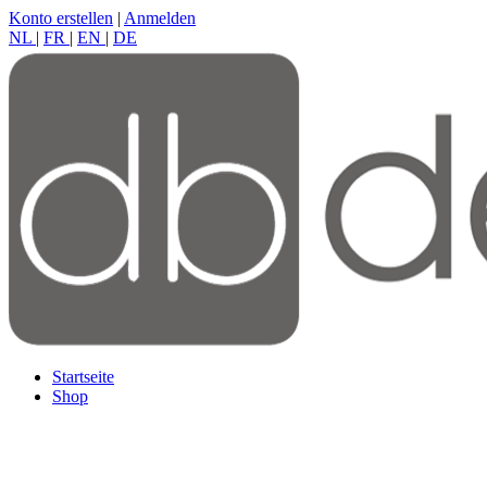
Konto erstellen
|
Anmelden
NL
|
FR
|
EN
|
DE
Startseite
Shop