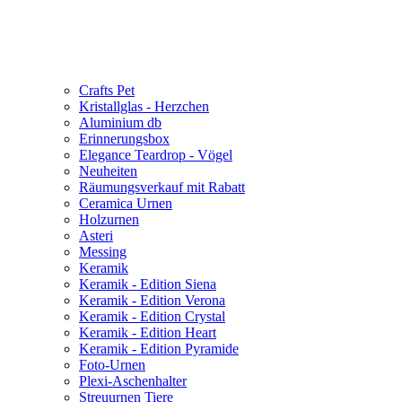
Crafts Pet
Kristallglas - Herzchen
Aluminium db
Erinnerungsbox
Elegance Teardrop - Vögel
Neuheiten
Räumungsverkauf mit Rabatt
Ceramica Urnen
Holzurnen
Asteri
Messing
Keramik
Keramik - Edition Siena
Keramik - Edition Verona
Keramik - Edition Crystal
Keramik - Edition Heart
Keramik - Edition Pyramide
Foto-Urnen
Plexi-Aschenhalter
Streuurnen Tiere