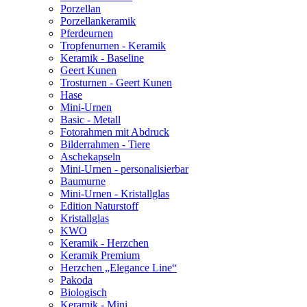
Porzellan
Porzellankeramik
Pferdeurnen
Tropfenurnen - Keramik
Keramik - Baseline
Geert Kunen
Trosturnen - Geert Kunen
Hase
Mini-Urnen
Basic - Metall
Fotorahmen mit Abdruck
Bilderrahmen - Tiere
Aschekapseln
Mini-Urnen - personalisierbar
Baumurne
Mini-Urnen - Kristallglas
Edition Naturstoff
Kristallglas
KWO
Keramik - Herzchen
Keramik Premium
Herzchen „Elegance Line“
Pakoda
Biologisch
Keramik - Mini