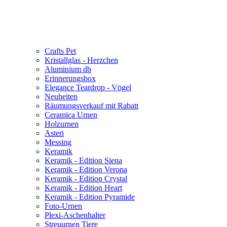
Crafts Pet
Kristallglas - Herzchen
Aluminium db
Erinnerungsbox
Elegance Teardrop - Vögel
Neuheiten
Räumungsverkauf mit Rabatt
Ceramica Urnen
Holzurnen
Asteri
Messing
Keramik
Keramik - Edition Siena
Keramik - Edition Verona
Keramik - Edition Crystal
Keramik - Edition Heart
Keramik - Edition Pyramide
Foto-Urnen
Plexi-Aschenhalter
Streuurnen Tiere