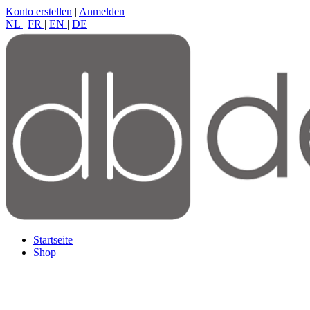
Konto erstellen
|
Anmelden
NL
|
FR
|
EN
|
DE
Startseite
Shop