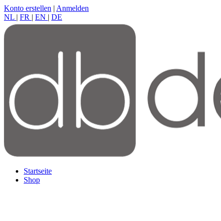
Konto erstellen
|
Anmelden
NL
|
FR
|
EN
|
DE
Startseite
Shop