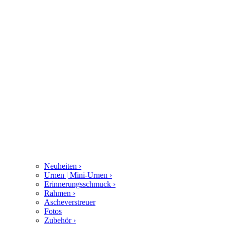
Neuheiten
›
Urnen | Mini-Urnen
›
Erinnerungsschmuck
›
Rahmen
›
Ascheverstreuer
Fotos
Zubehör
›