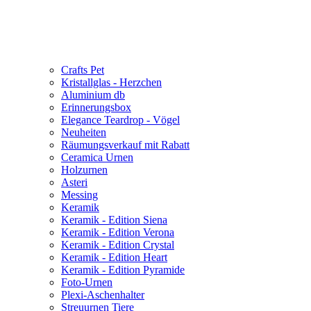
Crafts Pet
Kristallglas - Herzchen
Aluminium db
Erinnerungsbox
Elegance Teardrop - Vögel
Neuheiten
Räumungsverkauf mit Rabatt
Ceramica Urnen
Holzurnen
Asteri
Messing
Keramik
Keramik - Edition Siena
Keramik - Edition Verona
Keramik - Edition Crystal
Keramik - Edition Heart
Keramik - Edition Pyramide
Foto-Urnen
Plexi-Aschenhalter
Streuurnen Tiere