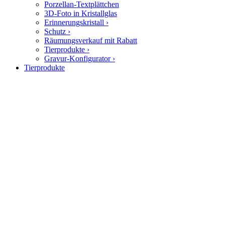
Porzellan-Textplättchen
3D-Foto in Kristallglas
Erinnerungskristall
›
Schutz
›
Räumungsverkauf mit Rabatt
Tierprodukte
›
Gravur-Konfigurator
›
Tierprodukte